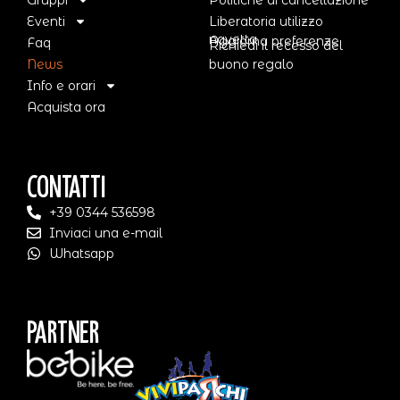
Eventi
Liberatoria utilizzo
navetta
Aggiorna preferenze
Faq
Richiedi il recesso del
News
buono regalo
Info e orari
Acquista ora
Contatti
+39 0344 536598
Inviaci una e-mail
Whatsapp
Partner