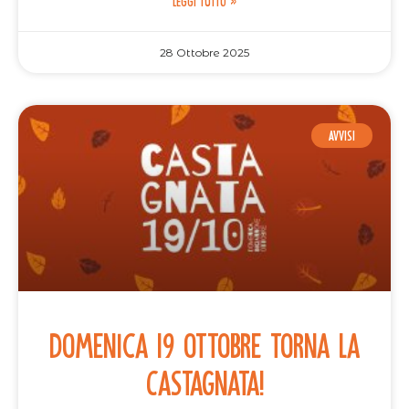
LEGGI TUTTO »
28 Ottobre 2025
AVVISI
Domenica 19 ottobre torna la
Castagnata!