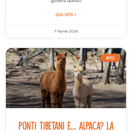
godersi questo
LEGGI TUTTO »
7 Aprile 2026
AVVISI
Ponti tibetani e… alpaca? La