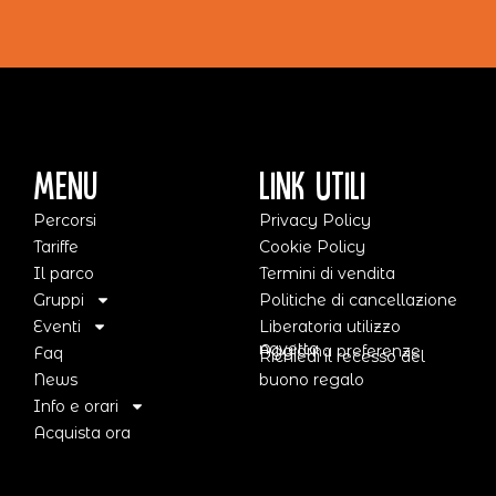
Menu
Link Utili
Percorsi
Privacy Policy
Tariffe
Cookie Policy
Il parco
Termini di vendita
Gruppi
Politiche di cancellazione
Eventi
Liberatoria utilizzo
navetta
Aggiorna preferenze
Faq
Richiedi il recesso del
News
buono regalo
Info e orari
Acquista ora