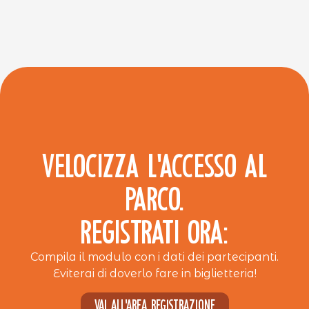
VELOCIZZA L’ACCESSO AL
PARCO.
REGISTRATI ORA:
Compila il modulo con i dati dei partecipanti.
Eviterai di doverlo fare in biglietteria!
Vai all'area registrazione