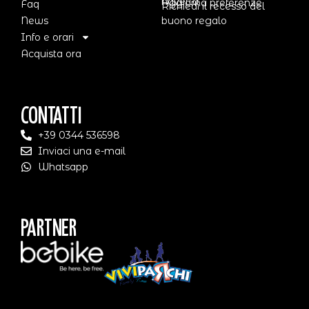
navetta
Aggiorna preferenze
Faq
Richiedi il recesso del
News
buono regalo
Info e orari
Acquista ora
Contatti
+39 0344 536598
Inviaci una e-mail
Whatsapp
Partner