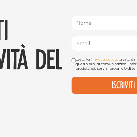
i
ità del
Letta la
Privacy policy
, presto il
questo sito, di comunicazioni infor
prodotti e/o servizi propri e/o di ter
Iscrivit