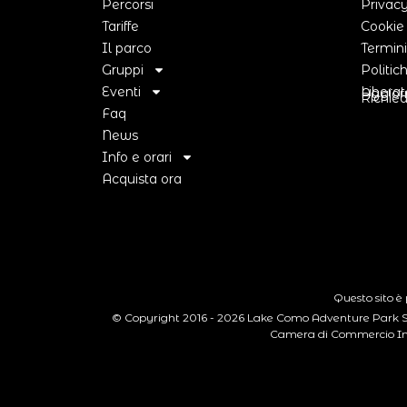
Percorsi
Privacy
Tariffe
Cookie
Il parco
Termini
Gruppi
Politic
Eventi
Liberat
Aggior
Richied
Faq
News
Info e orari
Acquista ora
Questo sito è
© Copyright 2016 - 2026 Lake Como Adventure Park S.r
Camera di Commercio Ind