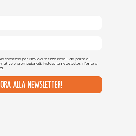
 mio consenso per l’invio a mezzo email, da parte di
mative e promozionali, inclusa la newsletter, riferite a
zi.
i ora alla newsletter!