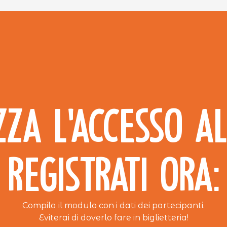
ZZA L’ACCESSO AL
REGISTRATI ORA:
Compila il modulo con i dati dei partecipanti.
Eviterai di doverlo fare in biglietteria!