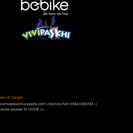
izio di Google
.
lakecomoadventurepark.com | Partita IVA 03640260133 |
ale sociale 10.000€ i.v.