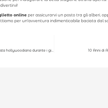
ivertirvi!
glietto online
per assicurarvi un posto tra gli alberi, op
ettiamo per un'avventura indimenticabile baciata dal so
Ponti tibetani e… alpaca? La strana richiesta hollywoodiana durante i giorni di riposo del Lake Como Adventure Park
10 Anni di 