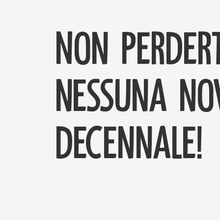
Non perdert
nessuna nov
decennale!