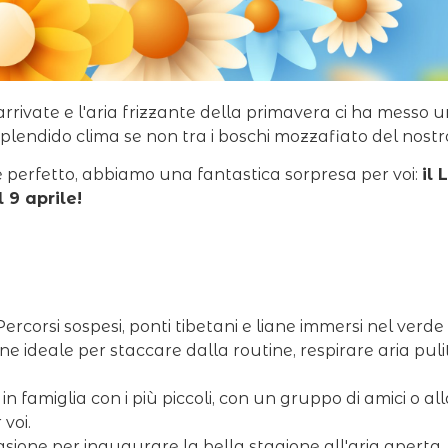
rrivate e l'aria frizzante della primavera ci ha messo 
plendido clima se non tra i boschi mozzafiato del nostr
e perfetto, abbiamo una fantastica sorpresa per voi:
il
l 9 aprile!
ercorsi sospesi, ponti tibetani e liane immersi nel verde
ne ideale per staccare dalla routine, respirare aria puli
in famiglia con i più piccoli, con un gruppo di amici o al
voi.
asione per inaugurare la bella stagione all'aria apert