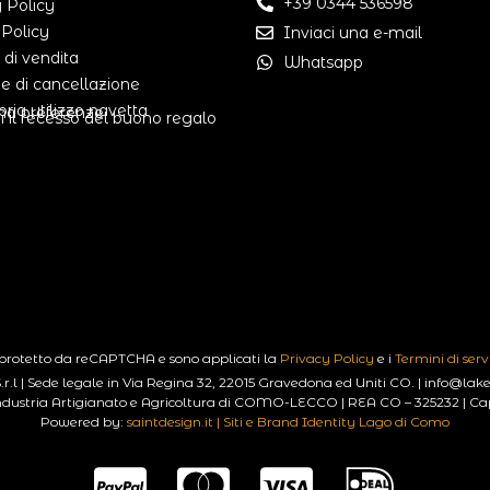
+39 0344 536598
 Policy
 Policy
Inviaci una e-mail
 di vendita
Whatsapp
he di cancellazione
oria utilizzo navetta
na preferenze
i il recesso del buono regalo
 protetto da reCAPTCHA e sono applicati la
Privacy Policy
e i
Termini di serv
.l | Sede legale in Via Regina 32, 22015 Gravedona ed Uniti CO. | info@
ustria Artigianato e Agricoltura di COMO-LECCO | REA CO – 325232 | Capit
Powered by:
saintdesign.it | Siti e Brand Identity Lago di Como