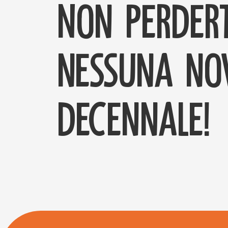
Non perdert
nessuna nov
decennale!