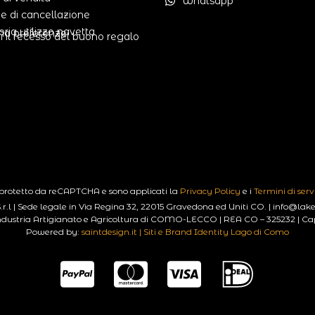
Whatsapp
he di cancellazione
oria utilizzo navetta
na preferenze
i il recesso del buono regalo
 protetto da reCAPTCHA e sono applicati la
Privacy Policy
e i
Termini di serv
.l | Sede legale in Via Regina 32, 22015 Gravedona ed Uniti CO. | info@
ustria Artigianato e Agricoltura di COMO-LECCO | REA CO – 325232 | Capit
Powered by:
saintdesign.it | Siti e Brand Identity Lago di Como