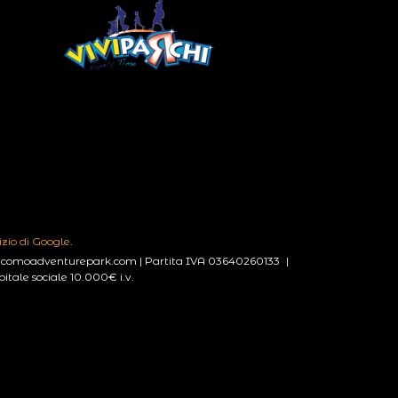
izio di Google
.
lakecomoadventurepark.com | Partita IVA 03640260133 |
ale sociale 10.000€ i.v.