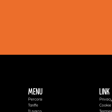
Menu
Link 
Percorsi
Privacy
Tariffe
Cookie
Il parco
Termini