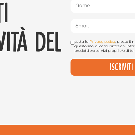
i
ità del
Letta la
Privacy policy
, presto il
questo sito, di comunicazioni infor
prodotti e/o servizi propri e/o di ter
Iscrivit