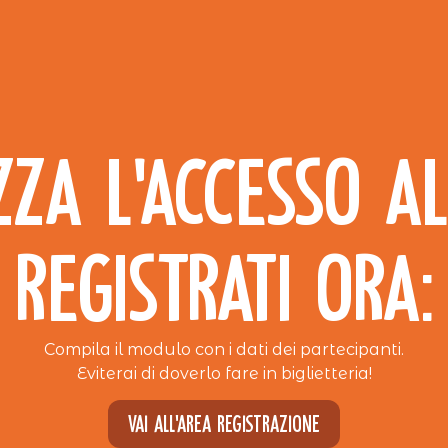
ZZA L’ACCESSO AL
REGISTRATI ORA:
Compila il modulo con i dati dei partecipanti.
Eviterai di doverlo fare in biglietteria!
Vai all'area registrazione