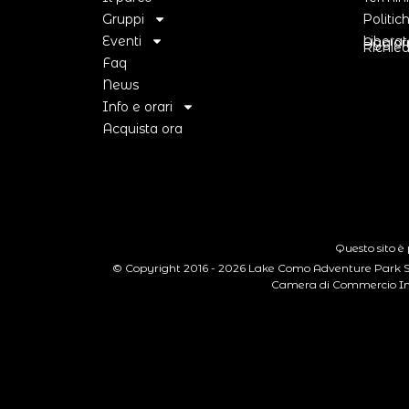
Gruppi
Politic
Eventi
Liberat
Aggior
Richied
Faq
News
Info e orari
Acquista ora
Questo sito è
© Copyright 2016 - 2026 Lake Como Adventure Park S.r
Camera di Commercio Ind