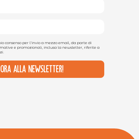
 mio consenso per l’invio a mezzo email, da parte di
mative e promozionali, inclusa la newsletter, riferite a
zi.
i ora alla newsletter!