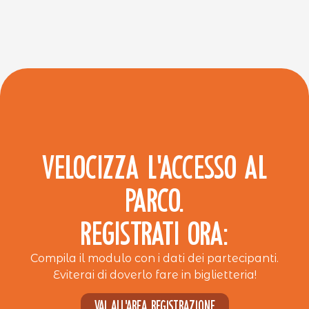
VELOCIZZA L’ACCESSO AL
PARCO.
REGISTRATI ORA:
Compila il modulo con i dati dei partecipanti.
Eviterai di doverlo fare in biglietteria!
Vai all'area registrazione