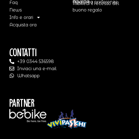
navetta
Aggiorna preferenze
Faq
Richiedi il recesso del
News
buono regalo
Info e orari
Acquista ora
Contatti
+39 0344 536598
Inviaci una e-mail
Whatsapp
Partner