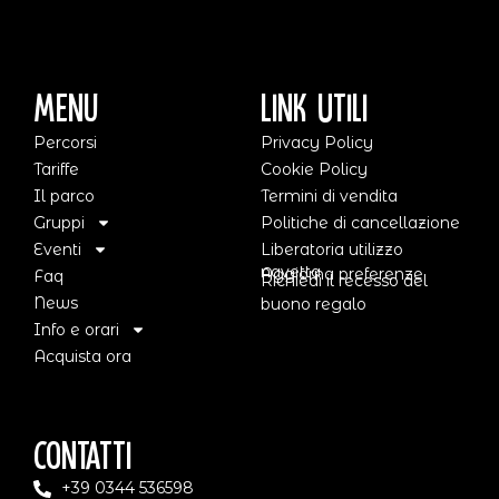
Menu
Link Utili
Percorsi
Privacy Policy
Tariffe
Cookie Policy
Il parco
Termini di vendita
Gruppi
Politiche di cancellazione
Eventi
Liberatoria utilizzo
navetta
Aggiorna preferenze
Faq
Richiedi il recesso del
News
buono regalo
Info e orari
Acquista ora
Contatti
+39 0344 536598